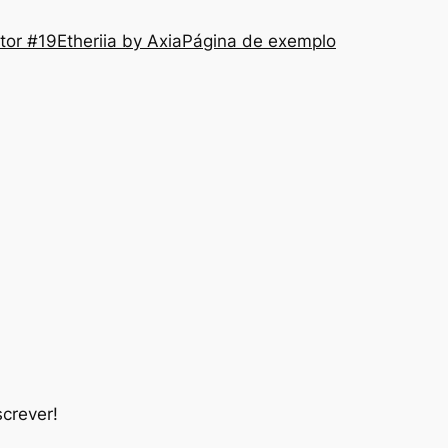
tor #19
Etheriia by Axia
Página de exemplo
crever!