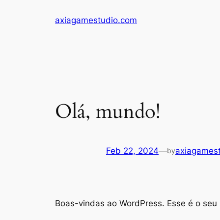
Skip
axiagamestudio.com
to
content
Olá, mundo!
Feb 22, 2024
—
axiagames
by
Boas-vindas ao WordPress. Esse é o seu p