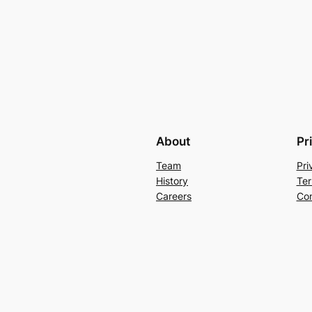
About
Pr
Team
Pri
History
Ter
Careers
Con